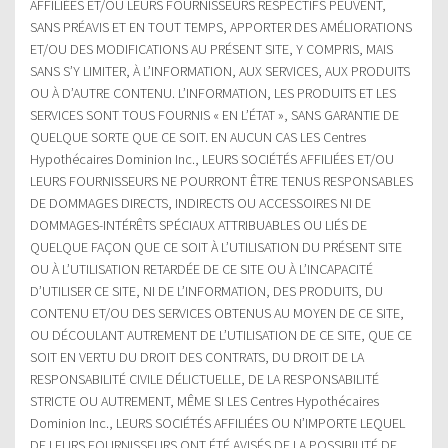
AFFILIÉES ET/OU LEURS FOURNISSEURS RESPECTIFS PEUVENT,
SANS PRÉAVIS ET EN TOUT TEMPS, APPORTER DES AMÉLIORATIONS
ET/OU DES MODIFICATIONS AU PRÉSENT SITE, Y COMPRIS, MAIS
SANS S’Y LIMITER, À L’INFORMATION, AUX SERVICES, AUX PRODUITS
OU À D’AUTRE CONTENU. L’INFORMATION, LES PRODUITS ET LES
SERVICES SONT TOUS FOURNIS « EN L’ÉTAT », SANS GARANTIE DE
QUELQUE SORTE QUE CE SOIT. EN AUCUN CAS LES Centres
Hypothécaires Dominion Inc., LEURS SOCIÉTÉS AFFILIÉES ET/OU
LEURS FOURNISSEURS NE POURRONT ÊTRE TENUS RESPONSABLES
DE DOMMAGES DIRECTS, INDIRECTS OU ACCESSOIRES NI DE
DOMMAGES-INTÉRÊTS SPÉCIAUX ATTRIBUABLES OU LIÉS DE
QUELQUE FAÇON QUE CE SOIT À L’UTILISATION DU PRÉSENT SITE
OU À L’UTILISATION RETARDÉE DE CE SITE OU À L’INCAPACITÉ
D’UTILISER CE SITE, NI DE L’INFORMATION, DES PRODUITS, DU
CONTENU ET/OU DES SERVICES OBTENUS AU MOYEN DE CE SITE,
OU DÉCOULANT AUTREMENT DE L’UTILISATION DE CE SITE, QUE CE
SOIT EN VERTU DU DROIT DES CONTRATS, DU DROIT DE LA
RESPONSABILITÉ CIVILE DÉLICTUELLE, DE LA RESPONSABILITÉ
STRICTE OU AUTREMENT, MÊME SI LES Centres Hypothécaires
Dominion Inc., LEURS SOCIÉTÉS AFFILIÉES OU N’IMPORTE LEQUEL
DE LEURS FOURNISSEURS ONT ÉTÉ AVISÉS DE LA POSSIBILITÉ DE