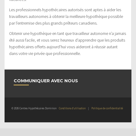
Les professionnels hypothécaires autorisés sont aptes à aider les
travailleurs autonomes à obtenir la meilleure hypothèque possible
par l’entremise des plus grands prêteurs canadiens.
Obtenir une hypothèque en tant que travailleur autonome n’a jamais
été aussi facile, et vous serez heureux d’apprendre que les produits
hypothécaires offerts aujourd’hui vous aideront à réussir autant
dans votre vie privée que professionnelle.
COMMUNIQUER AVEC NOUS
© 2026 Centres Hypothécaires Dominion
Conditions d’utilisation
|
Politique de confidentialité